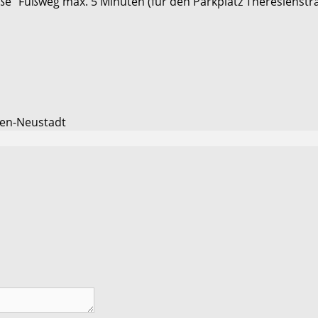
aße“ Fußweg max. 5 Minuten (für den Parkplatz Theresienst
den-Neustadt