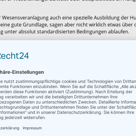
 Wesensveranlagung auch eine spezielle Ausbildung der H
ne gute Grundlage, sagen aber nicht wirklich etwas über di
ng unter absolut standardisierten Bedingungen ablaufen.
 Gelände, mit unterschiedlichsten Personen, mit Tätern o
der Diensthunde im Bewachungsgewerbe (auch wenn er wüns
führer.
rch seine Präsenz abschreckend auf potentielle Täter. Zusät
nformationen an den Hundeführer.
 primär einen sehr guten Grundgehorsam und Umweltsicher
ches Wissen (siehe oben) und seine Fähigkeiten im Führen,