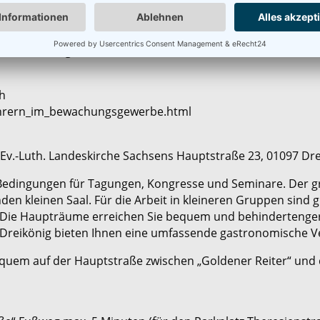
n (siehe Theorieteil)
, Heranrufen,…) unter Ablenkung Streifengang mit verschie
Geräusche,…)
führer ausgestellt.
h
hrern_im_bewachungsgewerbe.html
r Ev.-Luth. Landeskirche Sachsens Hauptstraße 23, 01097 D
 Bedingungen für Tagungen, Kongresse und Seminare. Der gro
en kleinen Saal. Für die Arbeit in kleineren Gruppen sind 
Die Haupträume erreichen Sie bequem und behindertenge
Dreikönig bieten Ihnen eine umfassende gastronomische V
equem auf der Hauptstraße zwischen „Goldener Reiter“ und 