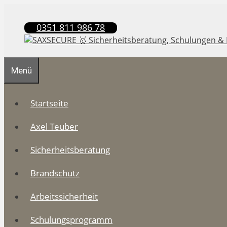
Zum
Inhalt
0351 811 986 78
springen
Menü
Startseite
Axel Teuber
Sicherheitsberatung
Brandschutz
Arbeitssicherheit
Schulungsprogramm