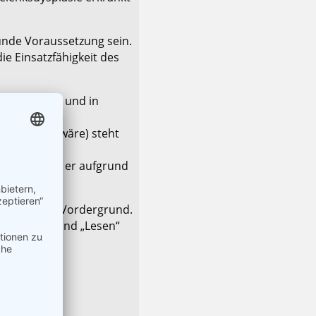
unde Voraussetzung sein.
e Einsatzfähigkeit des
hne Hetzarm und in
chenswert wäre) steht
zlich liefert er aufgrund
heit in den Vordergrund.
 Ausbilden und „Lesen“