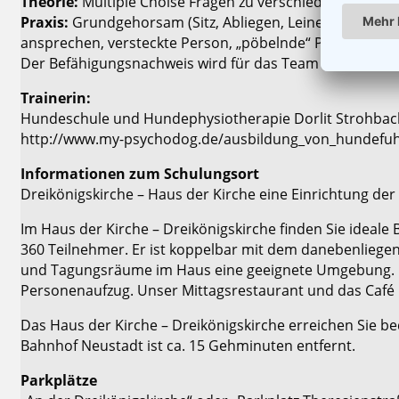
Theorie:
Multiple Choise Fragen zu verschiedenen Theme
Praxis:
Grundgehorsam (Sitz, Abliegen, Leinenführigkeit
ansprechen, versteckte Person, „pöbelnde“ Personen, 
Der Befähigungsnachweis wird für das Team Hund-Hunde
Trainerin:
Hundeschule und Hundephysiotherapie Dorlit Strohbac
http://www.my-psychodog.de/ausbildung_von_hundefu
Informationen zum Schulungsort
Dreikönigskirche – Haus der Kirche eine Einrichtung de
Im Haus der Kirche – Dreikönigskirche finden Sie ideale
360 Teilnehmer. Er ist koppelbar mit dem danebenliegend
und Tagungsräume im Haus eine geeignete Umgebung. 
Personenaufzug. Unser Mittagsrestaurant und das Café 
Das Haus der Kirche – Dreikönigskirche erreichen Sie b
Bahnhof Neustadt ist ca. 15 Gehminuten entfernt.
Parkplätze