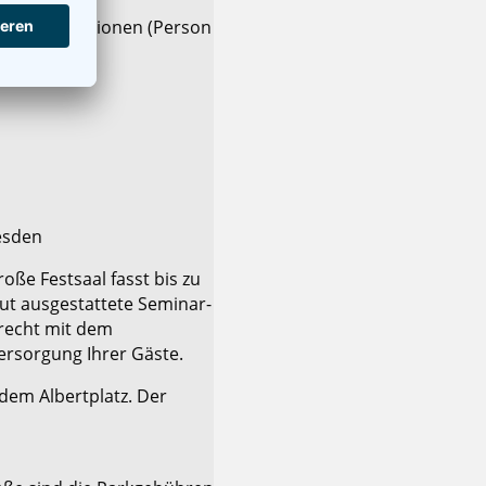
denen Situationen (Person
resden
ße Festsaal fasst bis zu
gut ausgestattete Seminar-
recht mit dem
ersorgung Ihrer Gäste.
dem Albertplatz. Der