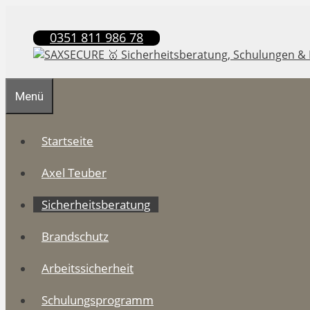
Zum
Inhalt
0351 811 986 78
springen
Menü
Startseite
Axel Teuber
Sicherheitsberatung
Brandschutz
Arbeitssicherheit
Schulungsprogramm