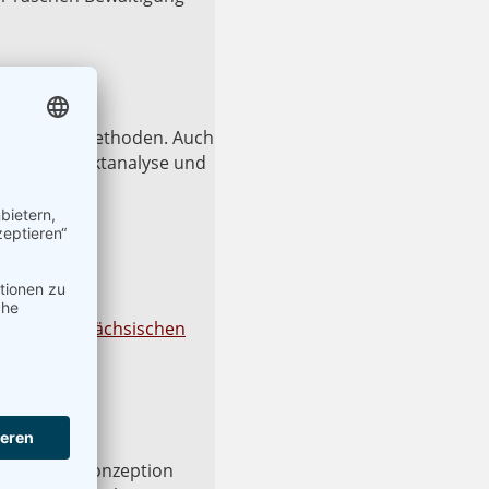
schreibungsmethoden. Auch
assende Marktanalyse und
vermieden.
le
. § 43 der Sächsischen
icherheitskonzeption