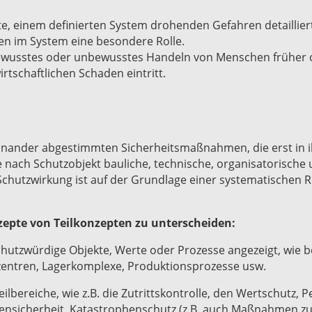
te, einem definierten System drohenden Gefahren detaillier
en im System eine besondere Rolle.
ewusstes oder unbewusstes Handeln von Menschen früher o
tschaftlichen Schaden eintritt.
feinander abgestimmten Sicherheitsmaßnahmen, die erst in 
nach Schutzobjekt bauliche, technische, organisatorische
hutzwirkung ist auf der Grundlage einer systematischen 
zepte von Teilkonzepten zu unterscheiden:
hutzwürdige Objekte, Werte oder Prozesse angezeigt, wie be
zentren, Lagerkomplexe, Produktionsprozesse usw.
bereiche, wie z.B. die Zutrittskontrolle, den Wertschutz, 
ensicherheit, Katastrophenschutz (z.B. auch Maßnahmen z