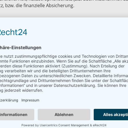
 bzw. die finanzielle Absicherung.
n und Vergabeverfahren
 vergeben, empfiehlt sich der Einsatz verschiedenster Aus
reibungen vergeben werden müssen, machen sich eine umf
ller vergaberechtlichen Aspekte werden spätere Konflikte 
altungen
führung von Großveranstaltungen im Hinblick auf personel
 Lösungen sowie Erstellung von
Sicherheitskonzeptionen gem
hführung von Großveranstaltungen durch Erarbeitung der S